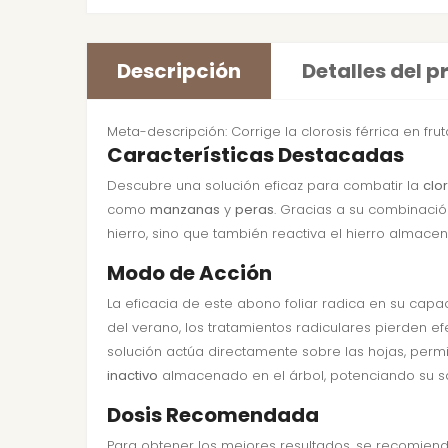
Descripción
Detalles del 
Meta-descripción: Corrige la clorosis férrica en fru
Características Destacadas
Descubre una solución eficaz para combatir la
clor
como
manzanas
y
peras
. Gracias a su combinaci
hierro, sino que también reactiva el hierro almace
Modo de Acción
La eficacia de este abono foliar radica en su capaci
del verano, los tratamientos radiculares pierden e
solución actúa directamente sobre las hojas, per
inactivo
almacenado en el árbol, potenciando su sa
Dosis Recomendada
Para obtener los mejores resultados, se recomien