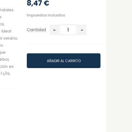
8,47 €
rutales
Impuestos incluidos
a
os,
Cantidad
 Ideal
el verano,
os
que
rbol,
AÑADIR AL CARRITO
ción es
 L/hl,