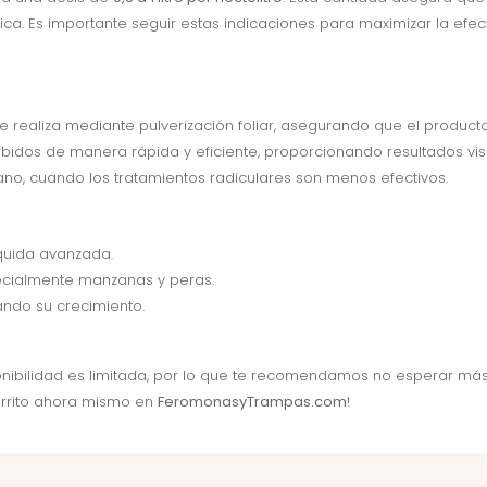
rica. Es importante seguir estas indicaciones para maximizar la efe
 Se realiza mediante pulverización foliar, asegurando que el produc
bidos de manera rápida y eficiente, proporcionando resultados vis
erano, cuando los tratamientos radiculares son menos efectivos.
íquida avanzada.
pecialmente manzanas y peras.
ando su crecimiento.
bilidad es limitada, por lo que te recomendamos no esperar más p
arrito ahora mismo en
FeromonasyTrampas.com
!