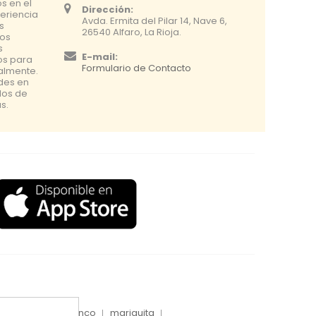
s en el
Dirección:
eriencia
Avda. Ermita del Pilar 14, Nave 6,
s
26540 Alfaro, La Rioja.
os
s
E-mail:
os para
Formulario de Contacto
nalmente.
udes en
dos de
s.
inyecciones tronco
mariquita