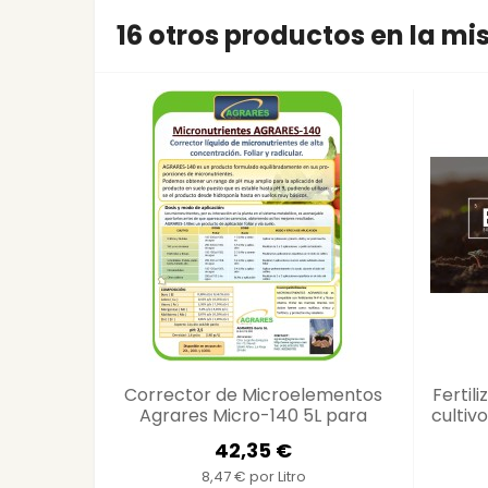
16 otros productos en la m
Corrector de Microelementos
Fertil
Agrares Micro-140 5L para
cultiv
Cultivos - Compatible con
- F
42,35 €
Fertilizantes NPK...
8,47 € por Litro