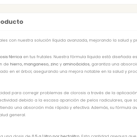
producto
tales con nuestra solución líquida avanzada, mejorando la salud y pr
osis férrica
en tus frutales. Nuestra fórmula líquida está diseñada e
ón de
hierro, manganeso, zinc
y
aminoácidos
, garantiza una absorci
nado en el árbol, asegurando una mejora notable en la salud y prod
dad para corregir problemas de clorosis a través de la aplicación fo
fectividad debido a la escasa aparición de pelos radiculares, que s
mitiendo una absorción más rápida y efectiva. Además, su fórmula 
lud general.
da una dosis de
0,5 a 1 litro por hectolitro
. Esta cantidad asegura que 