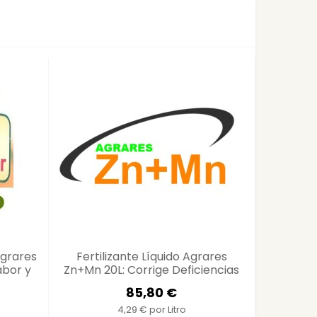
Agrares
Fertilizante Líquido Agrares
Ferropro
abor y
Zn+Mn 20L: Corrige Deficiencias
50Gr - 
de Zinc y Manganeso en Cultivos
85,80 €
para...
4,29 € por Litro