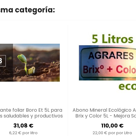
isma categoría:
izante foliar Boro Et 5L para
Abono Mineral Ecológico 
os saludables y productivos
Brix y Color 5L - Mejora S
eromonasyTrampas.com
Color de Cultivos
31,08 €
110,00 €
6,22 € por litro
22,00 € por por Litro