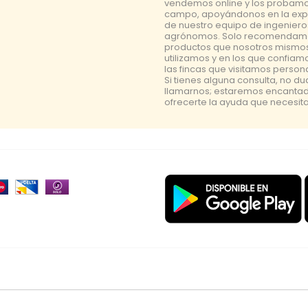
vendemos online y los probamo
campo, apoyándonos en la exp
de nuestro equipo de ingeniero
agrónomos. Solo recomendam
productos que nosotros mismo
utilizamos y en los que confiam
las fincas que visitamos perso
Si tienes alguna consulta, no d
llamarnos; estaremos encanta
ofrecerte la ayuda que necesita
a
polillero
placa
lucha integrada
amarillo
vacuna arbol