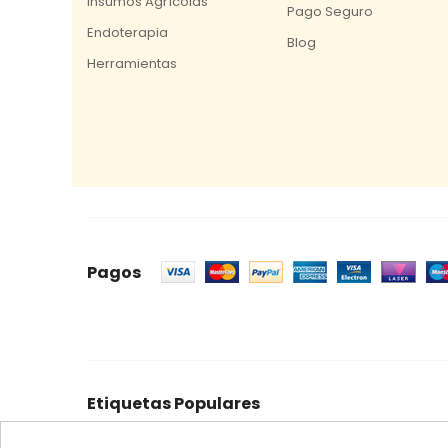
Insumos Agrícolas
Pago Seguro
Endoterapia
Blog
Herramientas
Pagos
Etiquetas Populares
celeste
mosquero
trampa cromática
feromon