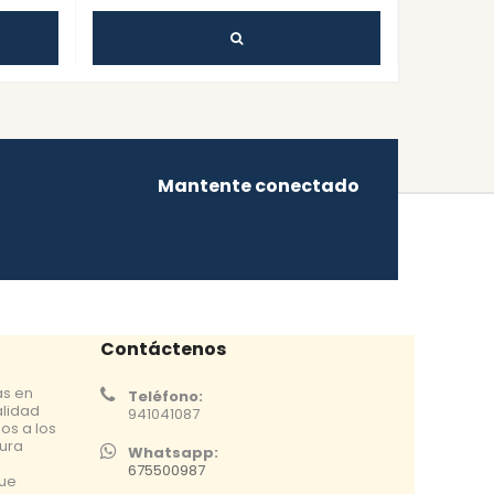
Mantente conectado
Contáctenos
as en
Teléfono:
alidad
941041087
os a los
tura
Whatsapp:
675500987
que