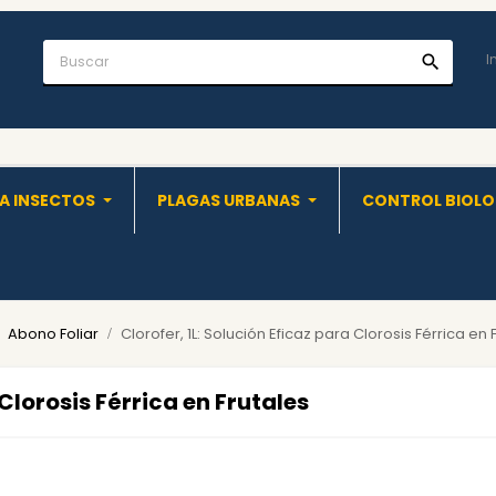
I
search
A INSECTOS
PLAGAS URBANAS
CONTROL BIOL
Abono Foliar
Clorofer, 1L: Solución Eficaz para Clorosis Férrica en 
 Clorosis Férrica en Frutales