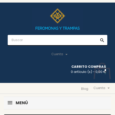
search

Cuenta
CARRITO COMPRAS
0 artículo (s)
- 0,00 €

Cuenta
Blog
MENÚ