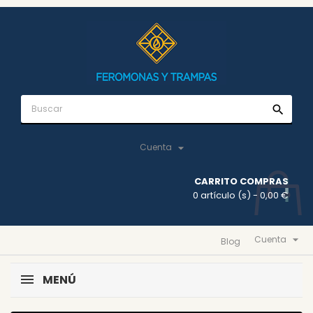
search

Cuenta
CARRITO COMPRAS
0 artículo (s)
- 0,00 €

Cuenta
Blog
MENÚ