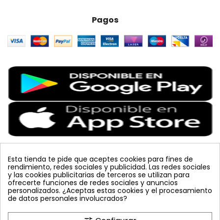
Pagos
Esta tienda te pide que aceptes cookies para fines de
rendimiento, redes sociales y publicidad. Las redes sociales
Etiquetas Populares
y las cookies publicitarias de terceros se utilizan para
ofrecerte funciones de redes sociales y anuncios
personalizados. ¿Aceptas estas cookies y el procesamiento
colmena
vacuna arbol
planta
placa
de datos personales involucrados?
bombus terrestris
mosquero
feromona
koppert
mariquita
amarillo
sin carnet
inyecciones tronco