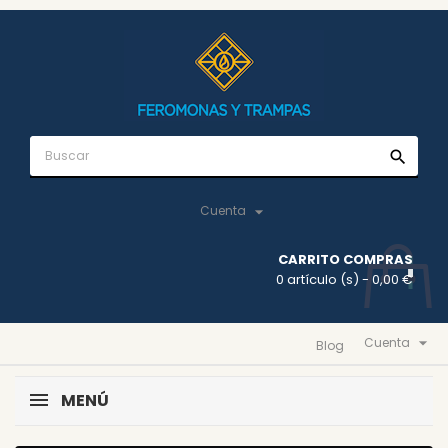
search

Cuenta
CARRITO COMPRAS
0 artículo (s)
- 0,00 €

Cuenta
Blog
MENÚ