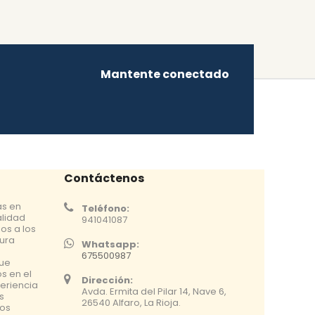
Mantente conectado
Contáctenos
as en
Teléfono:
alidad
941041087
os a los
tura
Whatsapp:
675500987
que
s en el
Dirección:
eriencia
Avda. Ermita del Pilar 14, Nave 6,
s
26540 Alfaro, La Rioja.
os