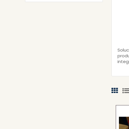
Soluc
produ
integ