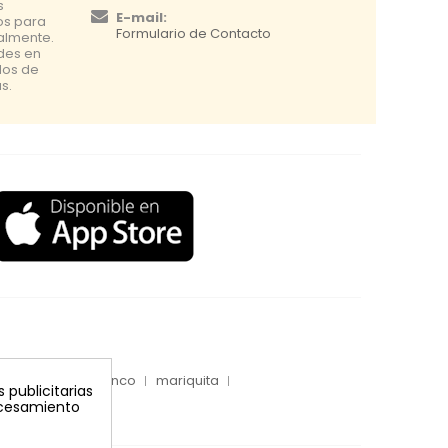
s
E-mail:
os para
Formulario de Contacto
nalmente.
udes en
dos de
s.
inyecciones tronco
mariquita
 publicitarias
rocesamiento