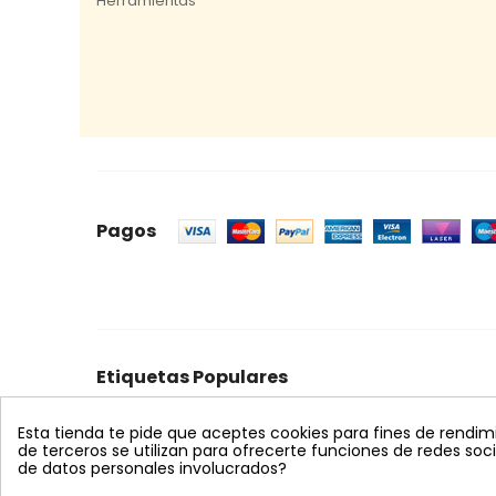
Herramientas
Pagos
Etiquetas Populares
celeste
mosquero
trampa cromática
feromon
Esta tienda te pide que aceptes cookies para fines de rendimien
bombus terrestris
nematodos
koppert
azul
s
de terceros se utilizan para ofrecerte funciones de redes so
de datos personales involucrados?