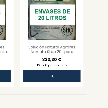
res
Solución Natural Agrares
ntrol
Nemato Stop 20L para
ltura
Control de Nematodos y
333,30 €
Fortalecimiento de Raíces
en...
16,67 € por por Litro