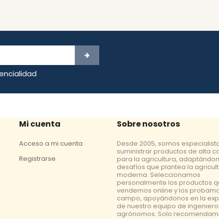
dencialidad
Mi cuenta
Sobre nosotros
Acceso a mi cuenta
Desde 2005, somos especialist
suministrar productos de alta c
Registrarse
para la agricultura, adaptándon
desafíos que plantea la agricul
moderna. Seleccionamos
personalmente los productos 
vendemos online y los probamo
campo, apoyándonos en la exp
de nuestro equipo de ingeniero
agrónomos. Solo recomendam