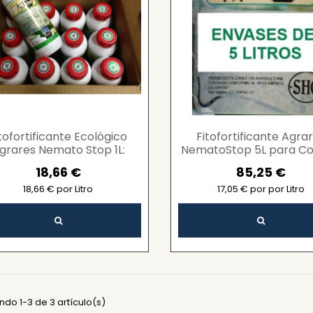
tofortificante Ecológico
Fitofortificante Agra
grares Nemato Stop 1L:
NematoStop 5L para Co
Combate Nematodos y
de Nematodos en Agricu
18,66 €
85,25 €
Fortalece Cultivos
Ecológica
18,66 € por Litro
17,05 € por por Litro
do 1-3 de 3 artículo(s)