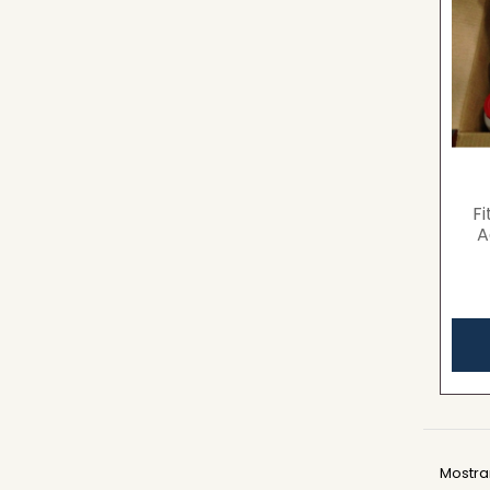
Fi
A
Mostran