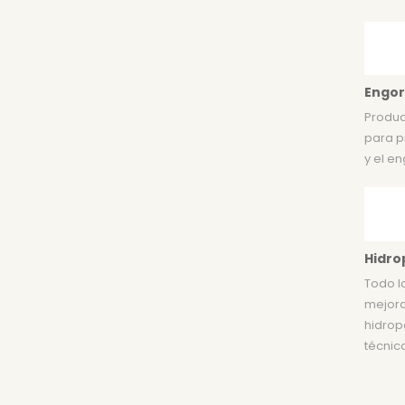
Engo
Produc
para p
y el en
Hidro
Todo l
mejora
hidrop
técnica