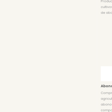
Product
cultiv
de abo
Abono
Compro
agricul
abonos
compon