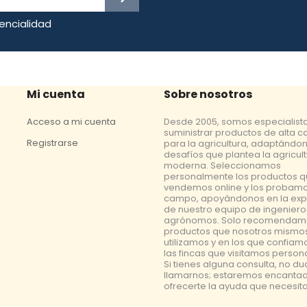
dencialidad
Mi cuenta
Sobre nosotros
Acceso a mi cuenta
Desde 2005, somos especialist
suministrar productos de alta c
Registrarse
para la agricultura, adaptándon
desafíos que plantea la agricul
moderna. Seleccionamos
personalmente los productos 
vendemos online y los probamo
campo, apoyándonos en la exp
de nuestro equipo de ingeniero
agrónomos. Solo recomendam
productos que nosotros mismo
utilizamos y en los que confiam
las fincas que visitamos perso
Si tienes alguna consulta, no d
llamarnos; estaremos encanta
ofrecerte la ayuda que necesita