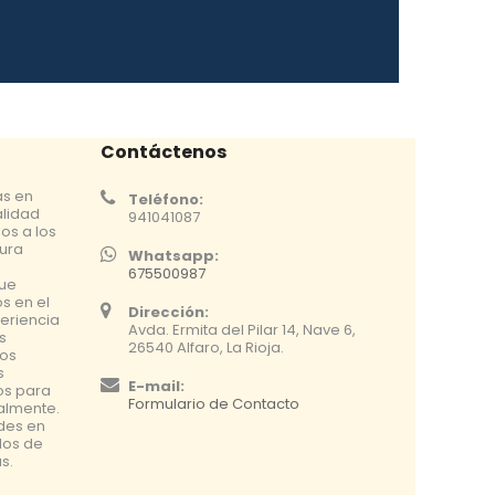
Contáctenos
as en
Teléfono:
alidad
941041087
os a los
tura
Whatsapp:
675500987
que
s en el
Dirección:
eriencia
Avda. Ermita del Pilar 14, Nave 6,
s
26540 Alfaro, La Rioja.
os
s
E-mail:
os para
Formulario de Contacto
nalmente.
udes en
dos de
s.