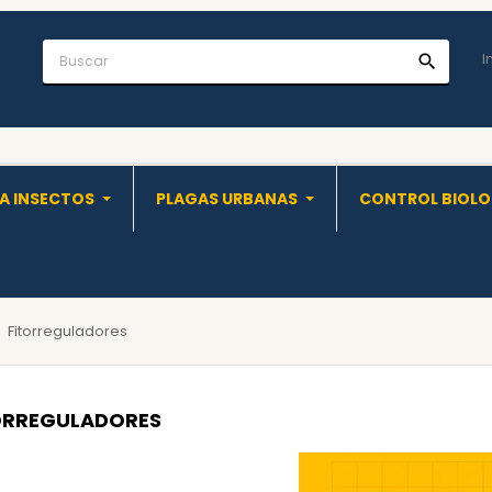
I
search
A INSECTOS
PLAGAS URBANAS
CONTROL BIOL
Fitorreguladores
ORREGULADORES