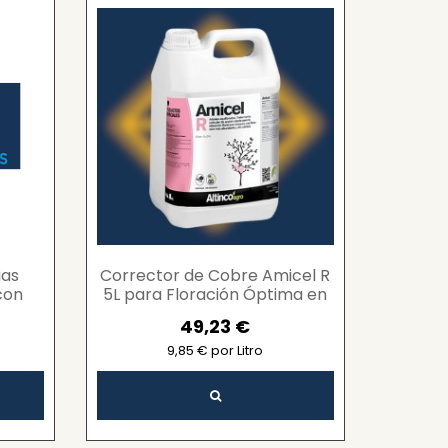
ias
Corrector de Cobre Amicel R
con
5L para Floración Óptima en
ara
Frutales y Hortícolas
49,23 €
.
9,85 € por Litro