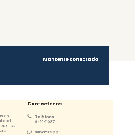
Mantente conectado
Contáctenos
as en
Teléfono:
alidad
941041087
os a los
tura
Whatsapp: