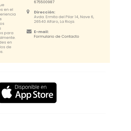
675500987
que
s en el
Dirección:
eriencia
Avda. Ermita del Pilar 14, Nave 6,
s
26540 Alfaro, La Rioja.
os
s
E-mail:
os para
Formulario de Contacto
nalmente.
udes en
dos de
s.