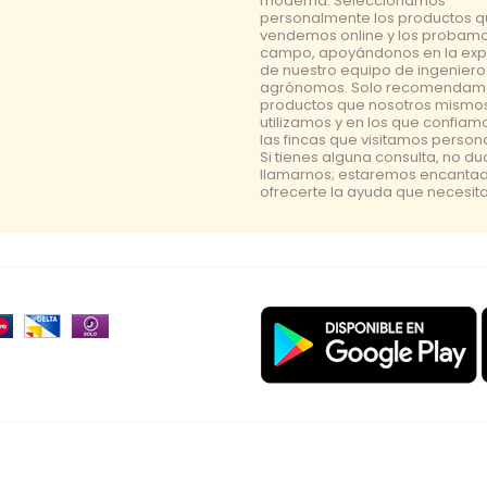
moderna. Seleccionamos
personalmente los productos 
vendemos online y los probamo
campo, apoyándonos en la exp
de nuestro equipo de ingeniero
agrónomos. Solo recomendam
productos que nosotros mismo
utilizamos y en los que confiam
las fincas que visitamos perso
Si tienes alguna consulta, no d
llamarnos; estaremos encanta
ofrecerte la ayuda que necesita