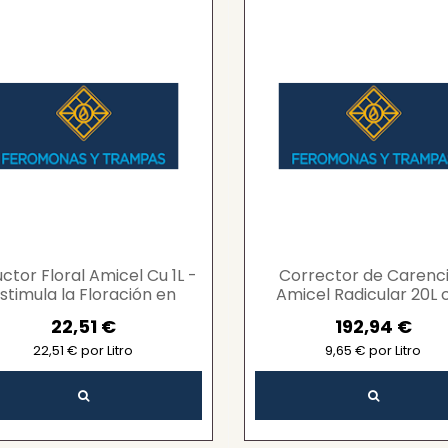
uctor Floral Amicel Cu 1L -
Corrector de Carenc
stimula la Floración en
Amicel Radicular 20L 
oles Frutales y Hortícolas
Cobre Complejado p
22,51 €
192,94 €
con Cobre...
Floración Óptima -..
22,51 € por Litro
9,65 € por Litro