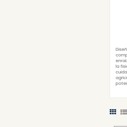
Diseñ
compu
enrai
la fi
cuida
agric
poten