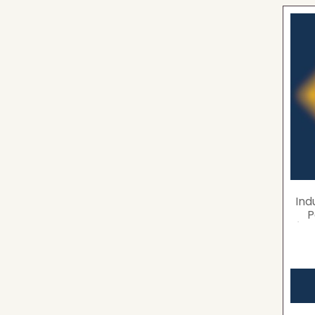
Ind
P
Árb