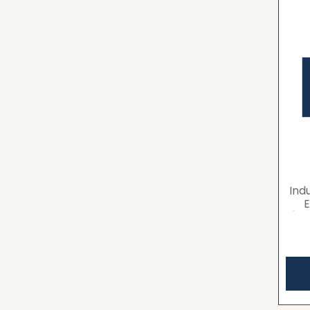
Ind
E
Árb