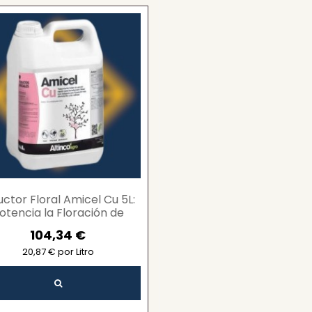
uctor Floral Amicel Cu 5L:
otencia la Floración de
oles Frutales y Hortícolas
104,34 €
con Cobre...
20,87 € por Litro