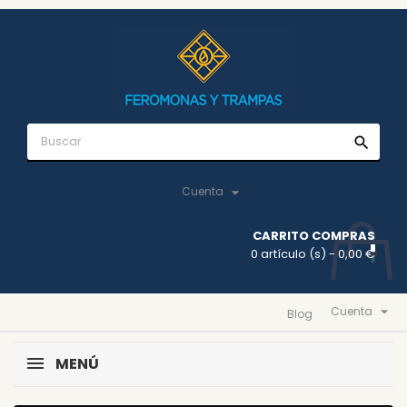
search

Cuenta
CARRITO COMPRAS
0 artículo (s)
- 0,00 €

Cuenta
Blog
MENÚ