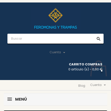
search

Cuenta
CARRITO COMPRAS
0 artículo (s)
- 0,00 €

Cuenta
Blog
MENÚ