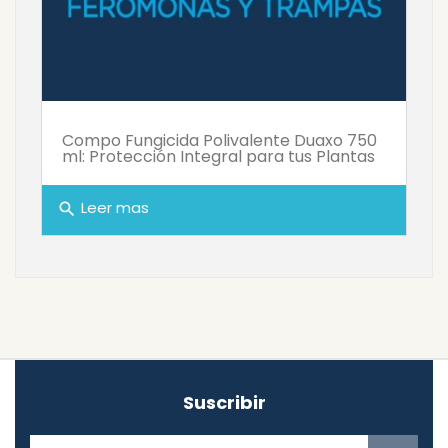
Compo Fungicida Polivalente Duaxo 750
ml: Protección Integral para tus Plantas
Leer mas
search
Suscribir