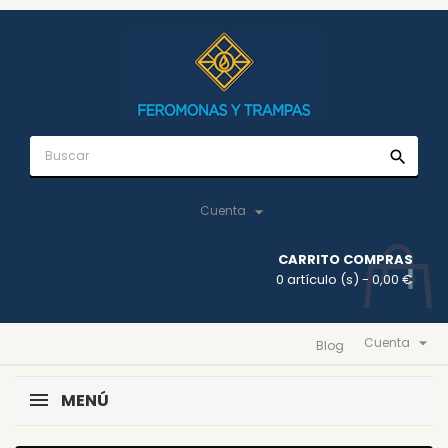
search

Cuenta
CARRITO COMPRAS
0 artículo (s)
- 0,00 €

Cuenta
Blog
MENÚ