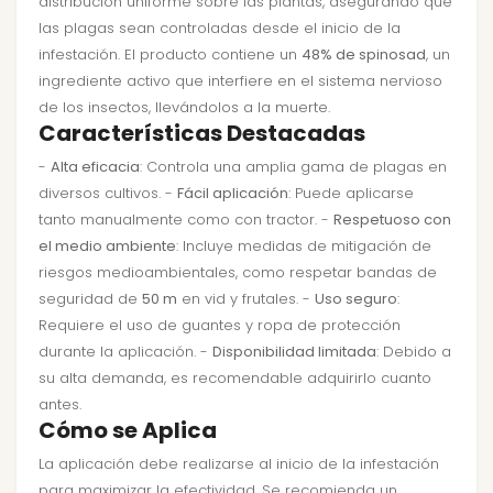
distribución uniforme sobre las plantas, asegurando que
las plagas sean controladas desde el inicio de la
infestación. El producto contiene un
48% de spinosad
, un
ingrediente activo que interfiere en el sistema nervioso
de los insectos, llevándolos a la muerte.
Características Destacadas
-
Alta eficacia
: Controla una amplia gama de plagas en
diversos cultivos. -
Fácil aplicación
: Puede aplicarse
tanto manualmente como con tractor. -
Respetuoso con
el medio ambiente
: Incluye medidas de mitigación de
riesgos medioambientales, como respetar bandas de
seguridad de
50 m
en vid y frutales. -
Uso seguro
:
Requiere el uso de guantes y ropa de protección
durante la aplicación. -
Disponibilidad limitada
: Debido a
su alta demanda, es recomendable adquirirlo cuanto
antes.
Cómo se Aplica
La aplicación debe realizarse al inicio de la infestación
para maximizar la efectividad. Se recomienda un