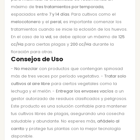
máximo de
tres tratamientos por temporada
,
espaciados entre
7 y 14 días
. Para cultivos como el
melocotonero
y el
peral
, es importante comenzar los
tratamientos cuando se inicie la eclosión de los huevos.
En el caso de la
vid
, se debe aplicar un máximo de
125
cc/Ha
para ciertas plagas y
200 cc/Ha
durante la
floración para otras.
Consejos de Uso
-
No mezclar
con productos que contengan spinosad
más de tres veces por período vegetativo. -
Tratar solo
cultivos al aire libre
para ciertos vegetales como la
lechuga y el melón. -
Entregar los envases vacíos
a un
gestor autorizado de residuos clasificados y peligrosos.
Este producto es una solución confiable para mantener
tus cultivos libres de plagas, asegurando una cosecha
saludable y abundante. No esperes más,
añádelo al
carrito
y protege tus plantas con la mejor tecnología
disponible.