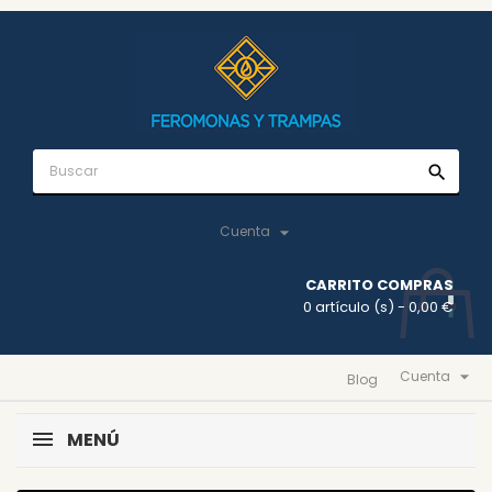
search

Cuenta
CARRITO COMPRAS
0 artículo (s)
- 0,00 €

Cuenta
Blog
MENÚ