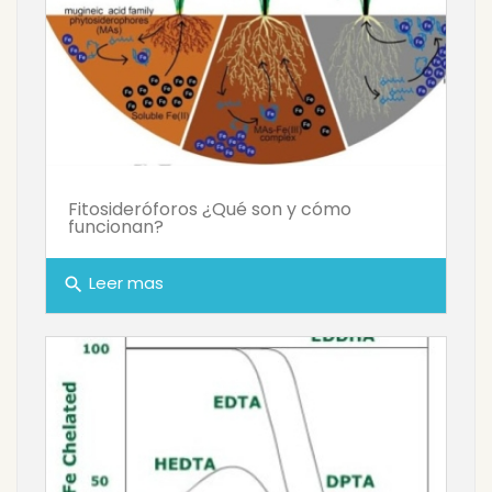
Fitosideróforos ¿Qué son y cómo
funcionan?
Leer mas
search