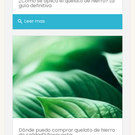
¿Cómo se aplica el quelato de hierro? La
guía definitiva
Leer mas
search
Dónde puedo comprar quelato de hierro
de calidad? Respuesta: