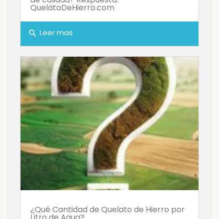
QuelatoDeHierro.com
Leer mas
search
¿Qué Cantidad de Quelato de Hierro por
Litro de Agua?