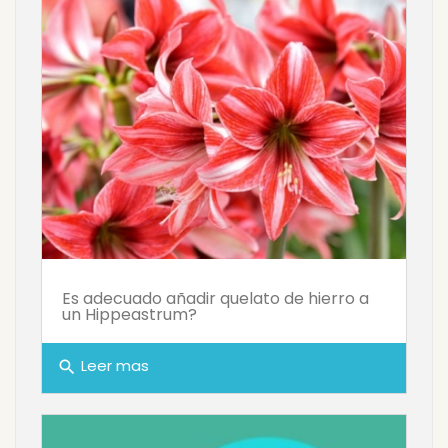
Es adecuado añadir quelato de hierro a
un Hippeastrum?
Leer mas
search