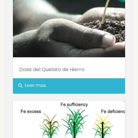
Dosis del Quelato de Hierro
Leer mas
search