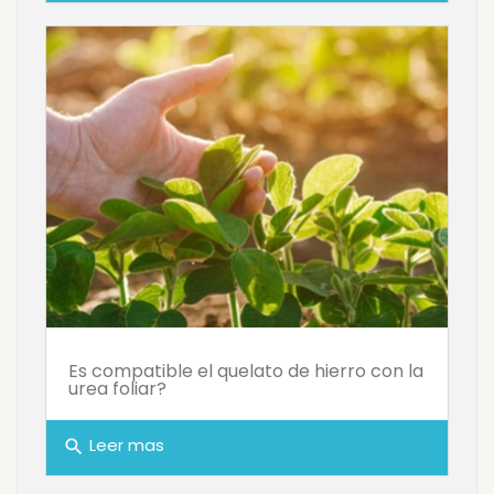
Es compatible el quelato de hierro con la
urea foliar?
Leer mas
search