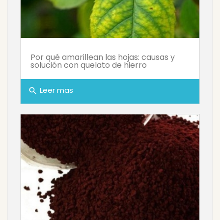
Por qué amarillean las hojas: causas y
solución con quelato de hierro
Leer mas
search