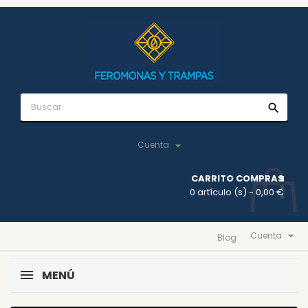
search

Cuenta
CARRITO COMPRAS
0 artículo (s)
- 0,00 €

Cuenta
Blog
MENÚ