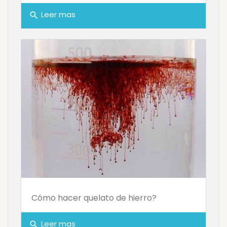
Leer mas
search
Cómo hacer quelato de hierro?
Leer mas
search