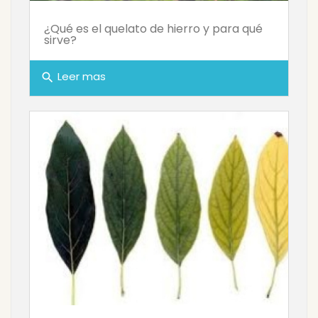
¿Qué es el quelato de hierro y para qué
sirve?
Leer mas
search