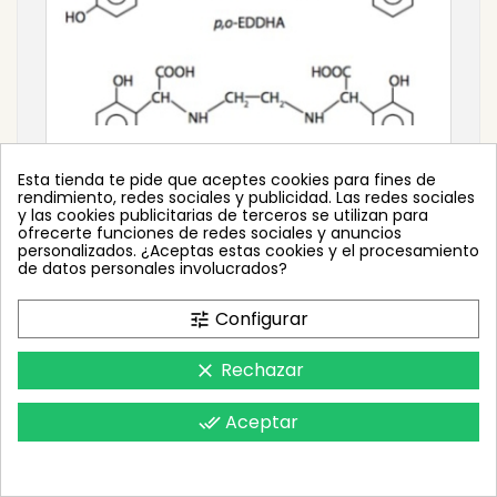
Los isómeros o,o EDDHA y o,p EDDHA:
Esta tienda te pide que aceptes cookies para fines de
quelatos de hierro altamente eficaces
rendimiento, redes sociales y publicidad. Las redes sociales
y las cookies publicitarias de terceros se utilizan para
ofrecerte funciones de redes sociales y anuncios
Leer mas
search
personalizados. ¿Aceptas estas cookies y el procesamiento
de datos personales involucrados?
Configurar
tune
Rechazar
clear
Aceptar
done_all