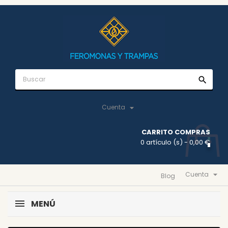
search

Cuenta
CARRITO COMPRAS
0 artículo (s)
- 0,00 €

Cuenta
Blog
MENÚ