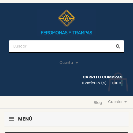
search

Cuenta
CARRITO COMPRAS
0 artículo (s)
- 0,00 €

Cuenta
Blog
MENÚ