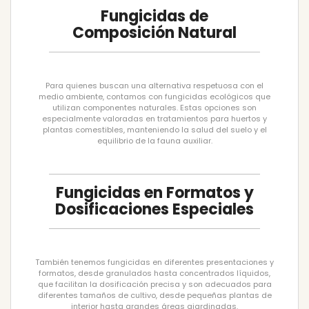
Fungicidas de
Composición Natural
Para quienes buscan una alternativa respetuosa con el
medio ambiente, contamos con fungicidas ecológicos que
utilizan componentes naturales. Estas opciones son
especialmente valoradas en tratamientos para huertos y
plantas comestibles, manteniendo la salud del suelo y el
equilibrio de la fauna auxiliar.
Fungicidas en Formatos y
Dosificaciones Especiales
También tenemos fungicidas en diferentes presentaciones y
formatos, desde granulados hasta concentrados líquidos,
que facilitan la dosificación precisa y son adecuados para
diferentes tamaños de cultivo, desde pequeñas plantas de
interior hasta grandes áreas ajardinadas.