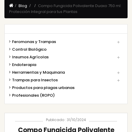
Blog
Compo Fungicida Polivalente Duaxo 750 ml:
Protección Integral para tus Plantas
Feromonas y Trampas

Control Biológico
Insumos Agrícolas

Endoterapia
Herramientas y Maquinaria

Trampas para Insectos

Productos para plagas urbanas
Profesionales (ROPO)
Publicado : 31/10/2024
Compo Fungicida Polivalente