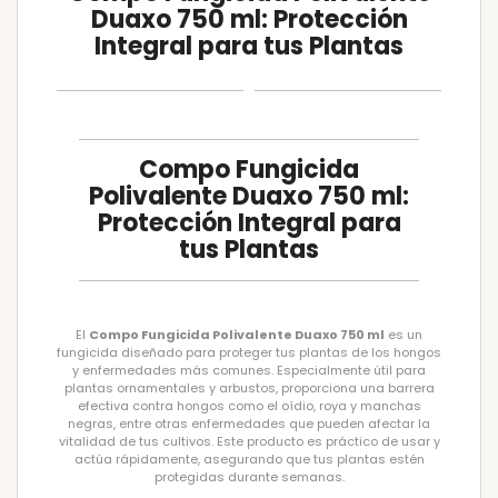
Duaxo 750 ml: Protección
Integral para tus Plantas
Compo Fungicida
Polivalente Duaxo 750 ml:
Protección Integral para
tus Plantas
El
Compo Fungicida Polivalente Duaxo 750 ml
es un
fungicida diseñado para proteger tus plantas de los hongos
y enfermedades más comunes. Especialmente útil para
plantas ornamentales y arbustos, proporciona una barrera
efectiva contra hongos como el oídio, roya y manchas
negras, entre otras enfermedades que pueden afectar la
vitalidad de tus cultivos. Este producto es práctico de usar y
actúa rápidamente, asegurando que tus plantas estén
protegidas durante semanas.