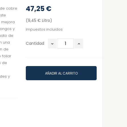
47,25 €
s de cobre
Este
(9,45 € Litro)
, mejora
hongos y
Impuestos incluidos
nato de
an una
Cantidad
ón de
 foliar
s de
AÑADIR AL CARRITO
des y