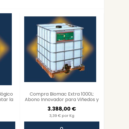
lógico
Compra Biomac Extra 1000L:
Aquacitr
tar la
Abono Innovador para Viñedos y
Ecol
utales
Olivos - Mejora la Resistencia y...
Alimenta
3.388,00 €
3,39 € por Kg