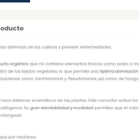
producto
 las defensas de tus cultivos y prevenir enfermedades.
ucto orgánico
que no contiene elementos tóxicos como sodio o me
tro de los tejidos vegetales, lo que permite una
óptima asimilación
e bacterias como
Xanthomonas
y
Pseudomonas
, así como de hong
osos sistemas enzimáticos de las plantas. Este corrector activa 
s patógenos. Su
gran asimilabilidad y movilidad
permiten que el cobr
prolongada.
agua por hectárea.