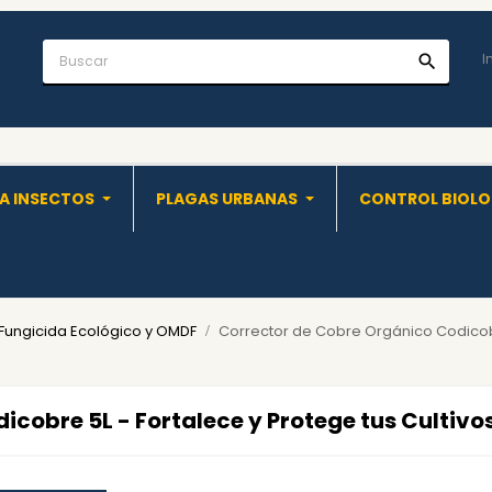
I
search
A INSECTOS
PLAGAS URBANAS
CONTROL BIOL
Fungicida Ecológico y OMDF
Corrector de Cobre Orgánico Codicobre
icobre 5L - Fortalece y Protege tus Cultiv