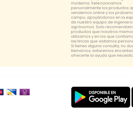
moderna. Seleccionamos
personalmente los productos 
vendemos online y los probamo
campo, apoyándonos en la exp
de nuestro equipo de ingeniero
agrónomos. Solo recomendam
productos que nosotros mismo
utilizamos y en los que confiam
las fincas que visitamos perso
Si tienes alguna consulta, no d
llamarnos; estaremos encanta
ofrecerte la ayuda que necesita