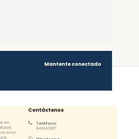
Mantente conectado
Contáctenos
as en
Teléfono:
alidad
941041087
os a los
tura