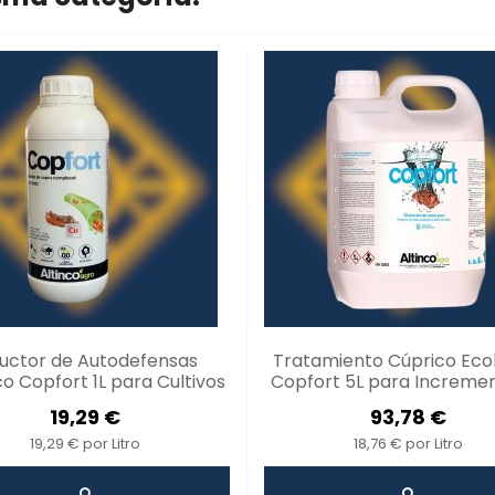
ductor de Autodefensas
Tratamiento Cúprico Eco
o Copfort 1L para Cultivos
Copfort 5L para Incremen
gicos - Protección Eficaz
Resistencia de Cultivos Fr
19,29 €
93,78 €
contra...
y...
19,29 € por Litro
18,76 € por Litro