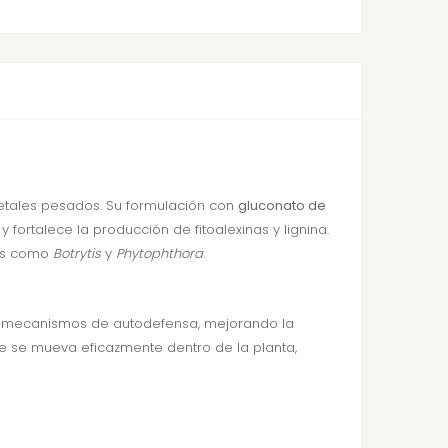
tales pesados. Su formulación con
gluconato de
y fortalece la producción de fitoalexinas y lignina.
os como
Botrytis
y
Phytophthora
.
los mecanismos de autodefensa, mejorando la
e se mueva eficazmente dentro de la planta,