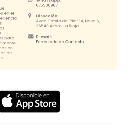
Whatsapp:
675500987
que
s en el
Dirección:
eriencia
Avda. Ermita del Pilar 14, Nave 6,
s
26540 Alfaro, La Rioja.
os
s
E-mail:
os para
Formulario de Contacto
nalmente.
udes en
dos de
s.