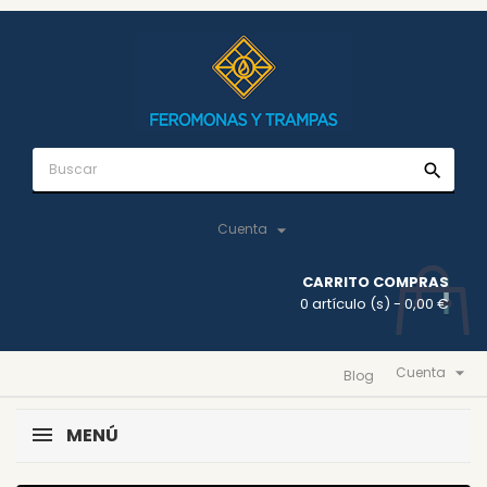
search

Cuenta
CARRITO COMPRAS
0 artículo (s)
- 0,00 €

Cuenta
Blog
MENÚ