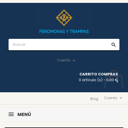
search

Cuenta
CARRITO COMPRAS
0 artículo (s)
- 0,00 €

Cuenta
Blog
MENÚ