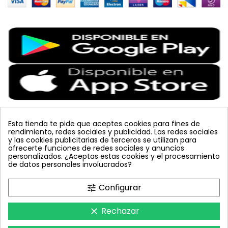
Esta tienda te pide que aceptes cookies para fines de
rendimiento, redes sociales y publicidad. Las redes sociales
Etiquetas Populares
y las cookies publicitarias de terceros se utilizan para
ofrecerte funciones de redes sociales y anuncios
personalizados. ¿Aceptas estas cookies y el procesamiento
colmena
vacuna arbol
planta
placa
de datos personales involucrados?
bombus terrestris
mosquero
feromona
koppert
mariquita
amarillo
sin carnet
inyecciones tronco
Configurar
tune
celeste
azul
trampa cromática
JED
nematodos
tuta absoluta
lucha integrada
polillero
Rechazar
clear