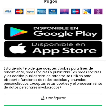
Pagos
Esta tienda te pide que aceptes cookies para fines de
rendimiento, redes sociales y publicidad. Las redes sociales
Etiquetas Populares
y las cookies publicitarias de terceros se utilizan para
ofrecerte funciones de redes sociales y anuncios
personalizados. ¿Aceptas estas cookies y el procesamiento
colmena
vacuna arbol
planta
placa
de datos personales involucrados?
bombus terrestris
mosquero
feromona
koppert
mariquita
amarillo
sin carnet
inyecciones tronco
Configurar
tune
celeste
azul
trampa cromática
JED
nematodos
tuta absoluta
lucha integrada
polillero