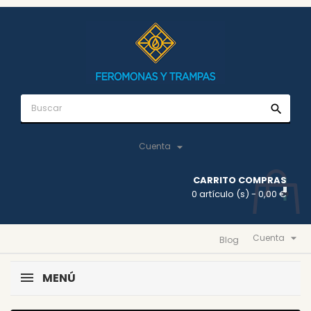
search

Cuenta
CARRITO COMPRAS
0 artículo (s)
- 0,00 €

Cuenta
Blog
MENÚ