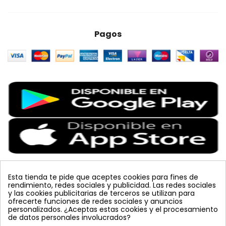
Pagos
Esta tienda te pide que aceptes cookies para fines de
rendimiento, redes sociales y publicidad. Las redes sociales
Etiquetas Populares
y las cookies publicitarias de terceros se utilizan para
ofrecerte funciones de redes sociales y anuncios
personalizados. ¿Aceptas estas cookies y el procesamiento
colmena
vacuna arbol
planta
placa
de datos personales involucrados?
bombus terrestris
mosquero
feromona
koppert