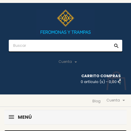
search

Cuenta
CARRITO COMPRAS
0 artículo (s)
- 0,00 €

Cuenta
Blog
MENÚ