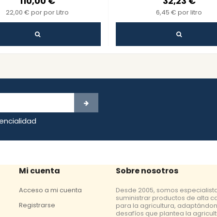
110,00 €
32,23 €
22,00 € por por Litro
6,45 € por litro
dencialidad
Mi cuenta
Sobre nosotros
Acceso a mi cuenta
Desde 2005, somos especialist
suministrar productos de alta c
Registrarse
para la agricultura, adaptándon
desafíos que plantea la agricul