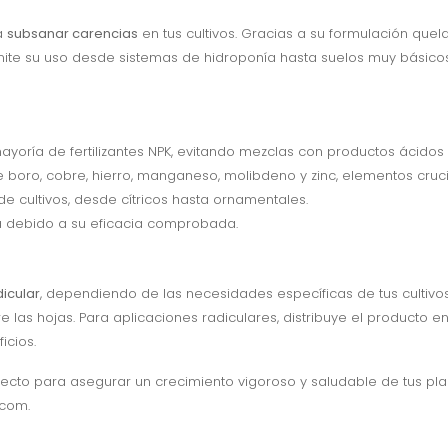
a
subsanar carencias
en tus cultivos. Gracias a su formulación que
mite su uso desde sistemas de hidroponía hasta suelos muy básico
yoría de fertilizantes NPK, evitando mezclas con productos ácidos 
 boro, cobre, hierro, manganeso, molibdeno y zinc, elementos cruci
cultivos, desde cítricos hasta ornamentales.
da debido a su eficacia comprobada.
dicular
, dependiendo de las necesidades específicas de tus cultivos.
s hojas. Para aplicaciones radiculares, distribuye el producto en
icios.
fecto para asegurar un crecimiento vigoroso y saludable de tus pl
.com.