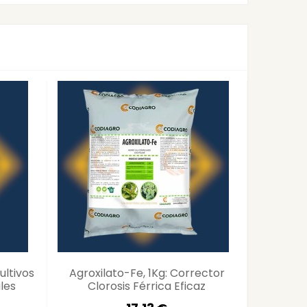
ultivos
Agroxilato-Fe, 1Kg: Corrector
Correc
les
Clorosis Férrica Eficaz
Hierro
Cultivo