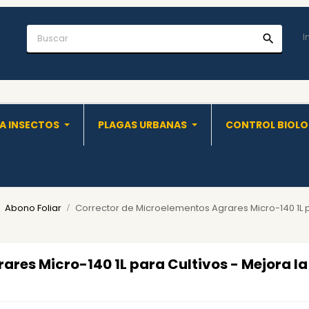
I
search
A INSECTOS
PLAGAS URBANAS
CONTROL BIOL
Abono Foliar
Corrector de Microelementos Agrares Micro-140 1L pa
res Micro-140 1L para Cultivos - Mejora la