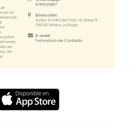
675500987
que
s en el
Dirección:
eriencia
Avda. Ermita del Pilar 14, Nave 6,
s
26540 Alfaro, La Rioja.
os
s
E-mail:
os para
Formulario de Contacto
nalmente.
udes en
dos de
s.