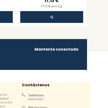
17,13 €
17,13 € por Kg
Mantente conectado
Contáctenos
as en
Teléfono:
alidad
941041087
os a los
tura
Whatsapp: