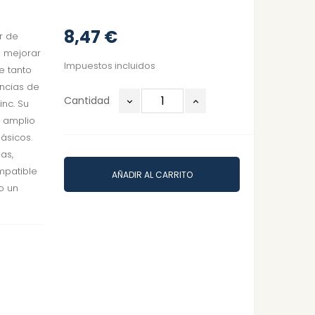
8,47 €
r de
 mejorar
Impuestos incluidos
le tanto
encias de
Cantidad
inc. Su
n amplio
ásicos.
las,
mpatible
AÑADIR AL CARRITO
o un