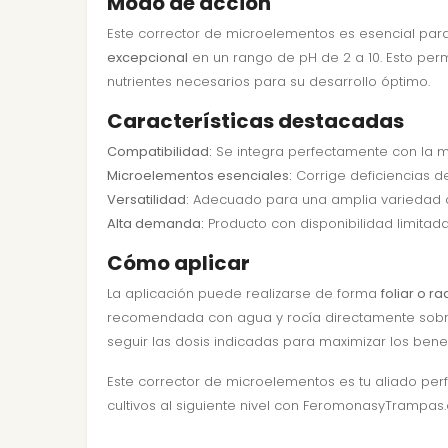
Modo de acción
Este corrector de microelementos es esencial par
excepcional
en un rango de pH de 2 a 10. Esto per
nutrientes necesarios para su desarrollo óptimo.
Características destacadas
Compatibilidad:
Se integra perfectamente con la ma
Microelementos esenciales:
Corrige deficiencias de
Versatilidad:
Adecuado para una amplia variedad de 
Alta demanda:
Producto con disponibilidad limita
Cómo aplicar
La aplicación puede realizarse de forma
foliar o ra
recomendada con agua y rocía directamente sobre la
seguir las dosis indicadas para maximizar los benef
Este corrector de microelementos es tu aliado per
cultivos al siguiente nivel con FeromonasyTrampas