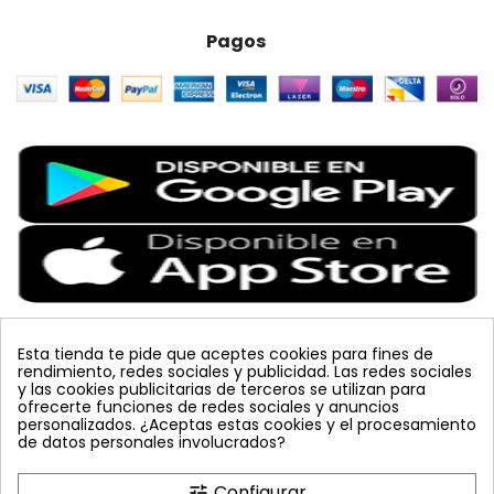
Pagos
Esta tienda te pide que aceptes cookies para fines de
rendimiento, redes sociales y publicidad. Las redes sociales
Etiquetas Populares
y las cookies publicitarias de terceros se utilizan para
ofrecerte funciones de redes sociales y anuncios
personalizados. ¿Aceptas estas cookies y el procesamiento
colmena
vacuna arbol
planta
placa
de datos personales involucrados?
bombus terrestris
mosquero
feromona
koppert
mariquita
amarillo
sin carnet
inyecciones tronco
Configurar
tune