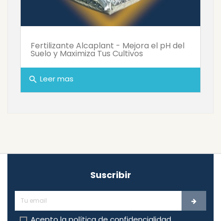
Fertilizante Alcaplant - Mejora el pH del
Suelo y Maximiza Tus Cultivos
Leer mas
search
Suscribir
Acepto la
política de confidencialidad