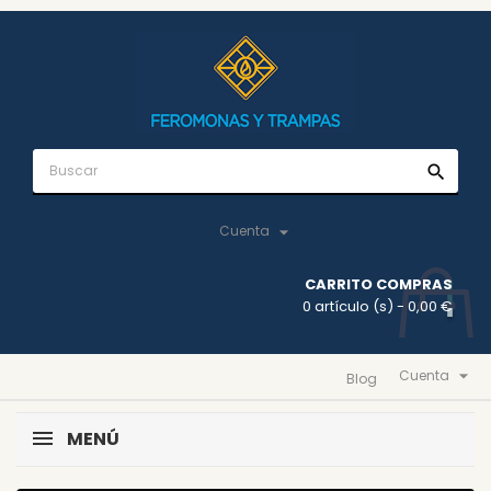
search

Cuenta
CARRITO COMPRAS
0 artículo (s)
- 0,00 €

Cuenta
Blog
MENÚ