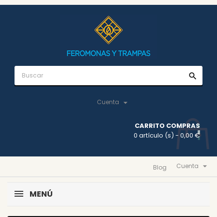
search

Cuenta
CARRITO COMPRAS
0 artículo (s)
- 0,00 €

Cuenta
Blog
MENÚ