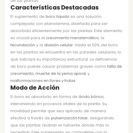
de tus plantas.
Características Destacadas
El suplemento de
boro líquido
es una solución
complejada con etanolamina, diseñada para ser
absorbida eficientemente por las plantas. Este elemento
es crucial para el
crecimiento meristemático
, la
fecundación
y la
división celular
. Hasta el 50% del boro
en las plantas se encuentra en las paredes celulares, lo
que subraya su importancia estructural. La deficiencia
de boro puede causar problemas graves como
falta de
crecimiento
,
muerte de la yema apical
, y
malformaciones en flores y frutas
.
Modo de Acción
El boro es absorbido en forma de
ácido bórico
,
interviniendo en procesos vitales de la planta. Su
movilidad permite que sea aplicado de manera
efectiva a través de
pulverización foliar
, asegurando
que las plantas reciban el nutriente donde más lo
necesitan. Este suplemento es compatible con la