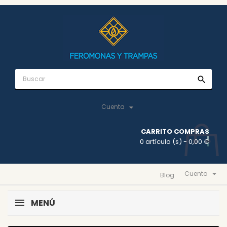
search

Cuenta
CARRITO COMPRAS
0 artículo (s)
- 0,00 €

Cuenta
Blog
MENÚ