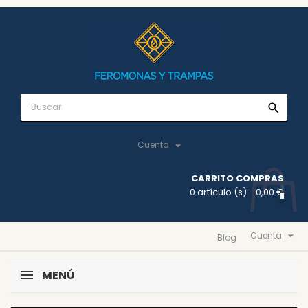
search

Cuenta
CARRITO COMPRAS
0 artículo (s)
- 0,00 €

Cuenta
Blog
MENÚ