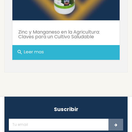
Zinc y Manganeso en la Agricultura:
Claves para un Cultivo Saludable
Leer mas
search
Suscribir