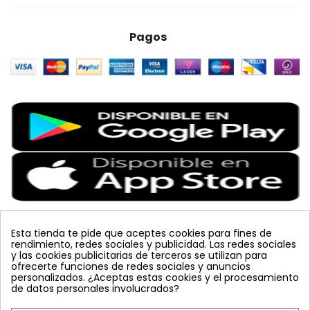
Pagos
Esta tienda te pide que aceptes cookies para fines de
rendimiento, redes sociales y publicidad. Las redes sociales
Etiquetas Populares
y las cookies publicitarias de terceros se utilizan para
ofrecerte funciones de redes sociales y anuncios
personalizados. ¿Aceptas estas cookies y el procesamiento
colmena
vacuna arbol
planta
placa
de datos personales involucrados?
bombus terrestris
mosquero
feromona
koppert
mariquita
amarillo
sin carnet
inyecciones tronco