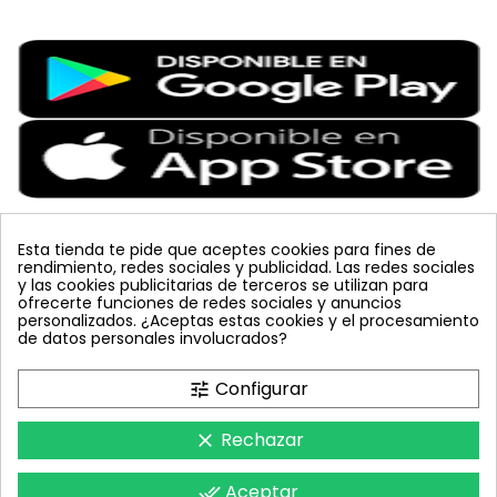
Esta tienda te pide que aceptes cookies para fines de
rendimiento, redes sociales y publicidad. Las redes sociales
Etiquetas Populares
y las cookies publicitarias de terceros se utilizan para
ofrecerte funciones de redes sociales y anuncios
personalizados. ¿Aceptas estas cookies y el procesamiento
colmena
vacuna arbol
planta
placa
de datos personales involucrados?
bombus terrestris
mosquero
feromona
koppert
mariquita
amarillo
sin carnet
inyecciones tronco
Configurar
tune
celeste
azul
trampa cromática
JED
nematodos
tuta absoluta
lucha integrada
polillero
Rechazar
clear
Aceptar
done_all