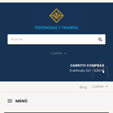
search

Cuenta
CARRITO COMPRAS
0 artículo (s)
- 0,00 €

Cuenta
Blog
MENÚ