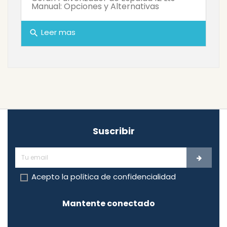
Manual: Opciones y Alternativas
Leer mas
search
Suscribir
Acepto la
política de confidencialidad
Mantente conectado