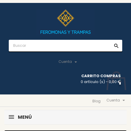
search

Cuenta
CARRITO COMPRAS
0 artículo (s)
- 0,00 €

Cuenta
Blog
MENÚ