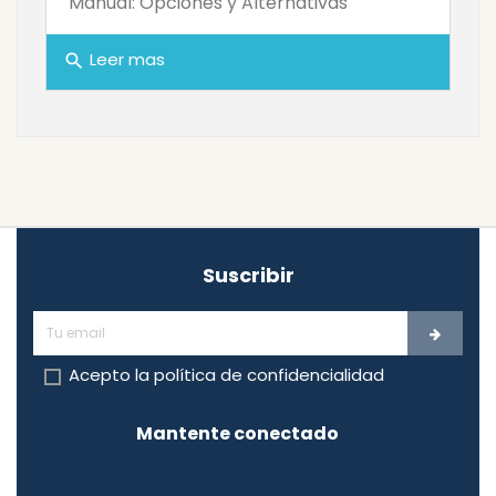
Manual: Opciones y Alternativas
Leer mas
search
Suscribir
Acepto la
política de confidencialidad
Mantente conectado