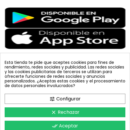
Esta tienda te pide que aceptes cookies para fines de
rendimiento, redes sociales y publicidad. Las redes sociales
Etiquetas Populares
y las cookies publicitarias de terceros se utilizan para
ofrecerte funciones de redes sociales y anuncios
personalizados. ¿Aceptas estas cookies y el procesamiento
colmena
vacuna arbol
planta
placa
de datos personales involucrados?
bombus terrestris
mosquero
feromona
koppert
mariquita
amarillo
sin carnet
inyecciones tronco
Configurar
tune
celeste
azul
trampa cromática
JED
nematodos
tuta absoluta
lucha integrada
polillero
Rechazar
clear
Aceptar
done_all