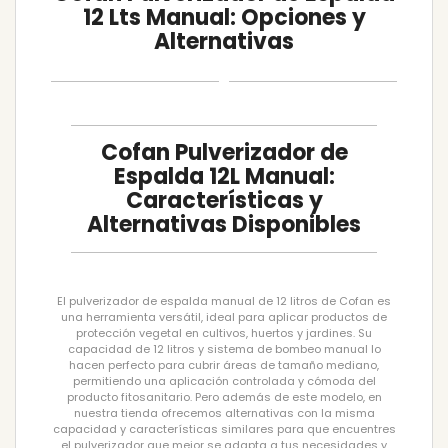
12 Lts Manual: Opciones y
Alternativas
Cofan Pulverizador de
Espalda 12L Manual:
Características y
Alternativas Disponibles
El pulverizador de espalda manual de 12 litros de Cofan es
una herramienta versátil, ideal para aplicar productos de
protección vegetal en cultivos, huertos y jardines. Su
capacidad de 12 litros y sistema de bombeo manual lo
hacen perfecto para cubrir áreas de tamaño mediano,
permitiendo una aplicación controlada y cómoda del
producto fitosanitario. Pero además de este modelo, en
nuestra tienda ofrecemos alternativas con la misma
capacidad y características similares para que encuentres
el pulverizador que mejor se adapta a tus necesidades y