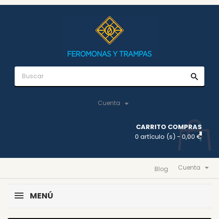
search

Cuenta
CARRITO COMPRAS
0 artículo (s)
- 0,00 €

Cuenta
Blog
MENÚ