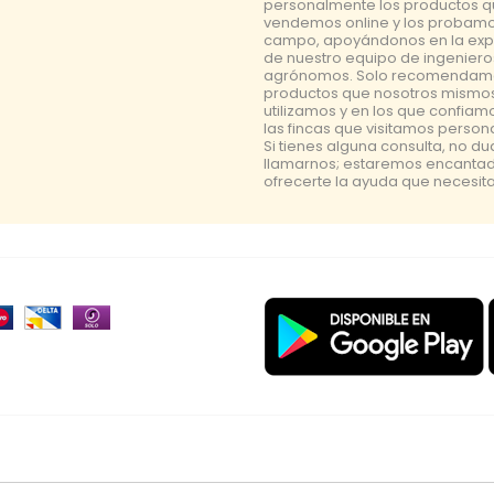
personalmente los productos 
vendemos online y los probamo
campo, apoyándonos en la exp
de nuestro equipo de ingeniero
agrónomos. Solo recomendam
productos que nosotros mismo
utilizamos y en los que confiam
las fincas que visitamos perso
Si tienes alguna consulta, no d
llamarnos; estaremos encanta
ofrecerte la ayuda que necesita