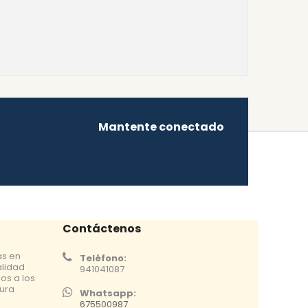
Mantente conectado
Contáctenos
as en
Teléfono:
alidad
941041087
os a los
tura
Whatsapp:
675500987