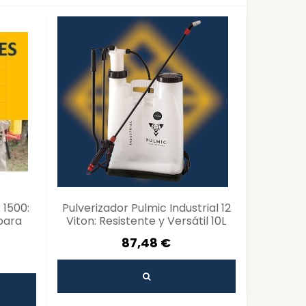
 1500:
Pulverizador Pulmic Industrial 12
Lanza de
para
Viton: Resistente y Versátil 10L
Pulmic:
87,48 €