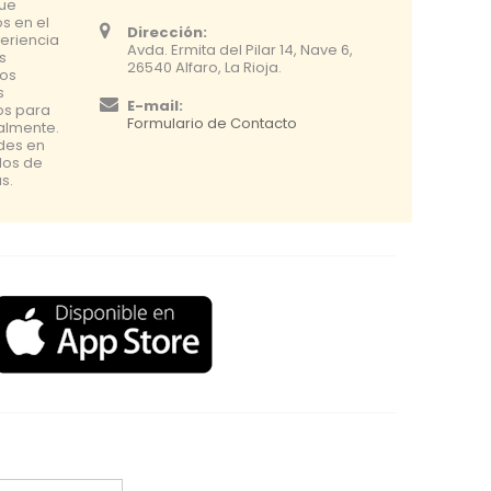
que
s en el
Dirección:
eriencia
Avda. Ermita del Pilar 14, Nave 6,
s
26540 Alfaro, La Rioja.
os
s
E-mail:
os para
Formulario de Contacto
nalmente.
udes en
dos de
s.