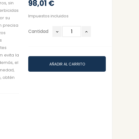
98,01 €
ros, sin
herbicidas
Impuestos incluidos
or su
n precisa
Cantidad
zos
s
tes
 evita la
demás, el
AÑADIR AL CARRITO
umedad,
5, obtén