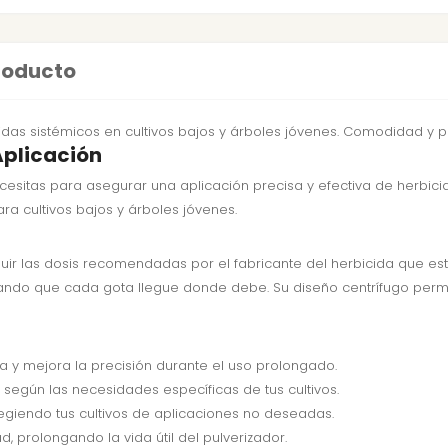
producto
cidas sistémicos en cultivos bajos y árboles jóvenes. Comodidad y p
Aplicación
ecesitas para asegurar una aplicación precisa y efectiva de herbici
ara cultivos bajos y árboles jóvenes.
guir las dosis recomendadas por el fabricante del herbicida que est
ando que cada gota llegue donde debe. Su diseño centrífugo permi
a y mejora la precisión durante el uso prolongado.
 según las necesidades específicas de tus cultivos.
otegiendo tus cultivos de aplicaciones no deseadas.
 prolongando la vida útil del pulverizador.