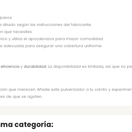
 pasos:
 diluido según las instrucciones del fabricante.
ón que necesites.
mico y utiliza el apoyabrazos para mayor comodidad.
cia adecuada para asegurar una cobertura uniforme.
u
eficiencia
y
durabilidad
. La disponibilidad es limitada, así que no 
ción que merecen. Añade este pulverizador a tu carrito y experiment
es de que se agoten.
isma categoría: