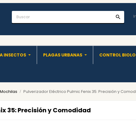
I
search
A INSECTOS
PLAGAS URBANAS
CONTROL BIOL
 Mochilas
Pulverizador Eléctrico Pulmic Fenix 35: Precisión y Como
nix 35: Precisión y Comodidad