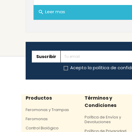
Leer mas
search
Suscribir
Acepto la
política de confi
Productos
Términos y
Condiciones
Feromonas y Trampas
Política de Envíos y
Feromonas
Devoluciones
Control Biológico
Política de Privacidad