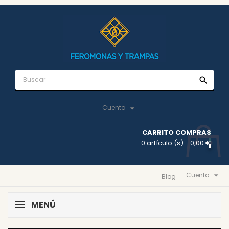
search

Cuenta
CARRITO COMPRAS
0 artículo (s)
- 0,00 €

Cuenta
Blog
MENÚ