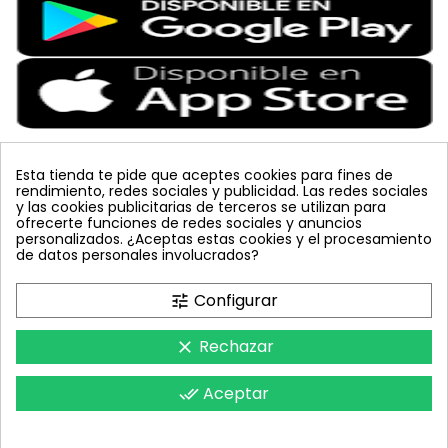
Esta tienda te pide que aceptes cookies para fines de
rendimiento, redes sociales y publicidad. Las redes sociales
Etiquetas Populares
y las cookies publicitarias de terceros se utilizan para
ofrecerte funciones de redes sociales y anuncios
personalizados. ¿Aceptas estas cookies y el procesamiento
colmena
vacuna arbol
planta
placa
de datos personales involucrados?
bombus terrestris
mosquero
feromona
koppert
mariquita
amarillo
sin carnet
inyecciones tronco
Configurar
tune
celeste
azul
trampa cromática
JED
nematodos
tuta absoluta
lucha integrada
polillero
Rechazar
clear
Aceptar
done_all
FeromonasyTrampas © 2018 - Todos los derechos reservados.