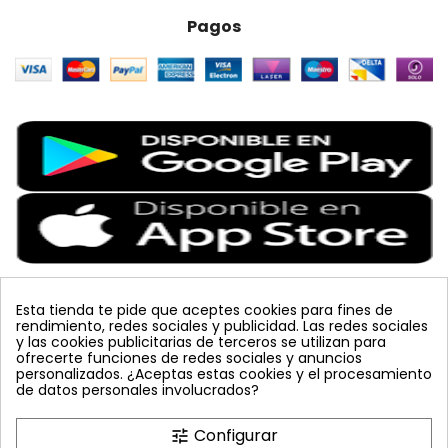
Pagos
Esta tienda te pide que aceptes cookies para fines de
rendimiento, redes sociales y publicidad. Las redes sociales
Etiquetas Populares
y las cookies publicitarias de terceros se utilizan para
ofrecerte funciones de redes sociales y anuncios
personalizados. ¿Aceptas estas cookies y el procesamiento
koppert
azul
nematodos
celeste
mosquero
de datos personales involucrados?
placa
inyecciones tronco
vacuna arbol
tuta absoluta
amarillo
polillero
mariquita
bombus terrestris
Configurar
tune
colmena
planta
sin carnet
lucha integrada