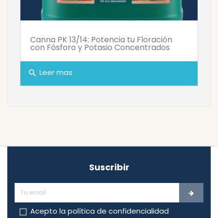
Canna PK 13/14: Potencia tu Floración
con Fósforo y Potasio Concentrados
Leer mas
search
Suscribir
Acepto la
política de confidencialidad