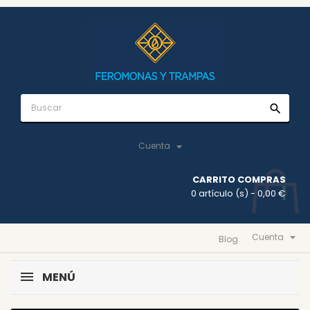
search

Cuenta
CARRITO COMPRAS
0 artículo (s)
- 0,00 €

Cuenta
Blog
MENÚ