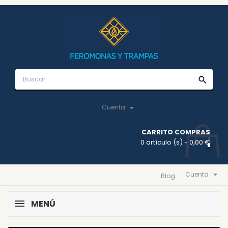
search

Cuenta
CARRITO COMPRAS
0 artículo (s)
- 0,00 €

Cuenta
Blog
MENÚ