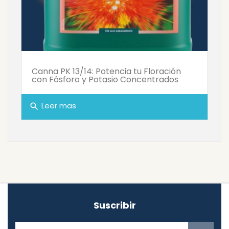
Canna PK 13/14: Potencia tu Floración
con Fósforo y Potasio Concentrados
Leer mas
search
Suscribir