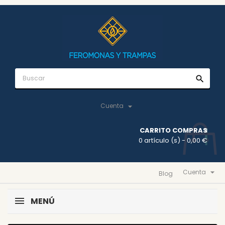
search

Cuenta
CARRITO COMPRAS
0 artículo (s)
- 0,00 €

Cuenta
Blog
MENÚ