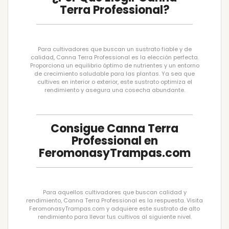
Terra Professional?
Para cultivadores que buscan un sustrato fiable y de
calidad, Canna Terra Professional es la elección perfecta.
Proporciona un equilibrio óptimo de nutrientes y un entorno
de crecimiento saludable para las plantas. Ya sea que
cultives en interior o exterior, este sustrato optimiza el
rendimiento y asegura una cosecha abundante.
Consigue Canna Terra
Professional en
FeromonasyTrampas.com
Para aquellos cultivadores que buscan calidad y
rendimiento, Canna Terra Professional es la respuesta. Visita
FeromonasyTrampas.com y adquiere este sustrato de alto
rendimiento para llevar tus cultivos al siguiente nivel.