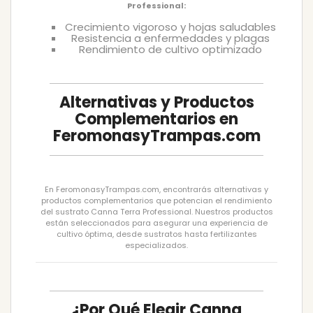
Professional:
Crecimiento vigoroso y hojas saludables
Resistencia a enfermedades y plagas
Rendimiento de cultivo optimizado
Alternativas y Productos
Complementarios en
FeromonasyTrampas.com
En FeromonasyTrampas.com, encontrarás alternativas y
productos complementarios que potencian el rendimiento
del sustrato Canna Terra Professional. Nuestros productos
están seleccionados para asegurar una experiencia de
cultivo óptima, desde sustratos hasta fertilizantes
especializados.
¿Por Qué Elegir Canna