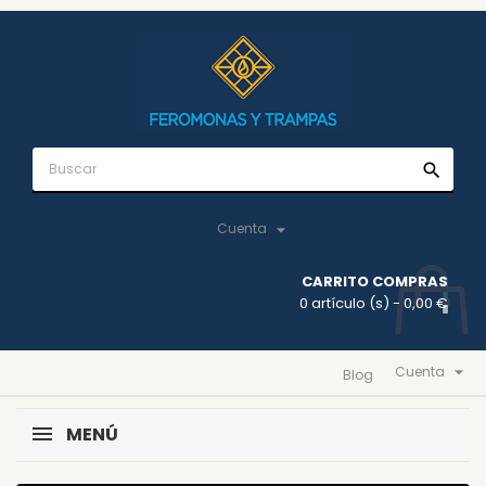
search

Cuenta
CARRITO COMPRAS
0 artículo (s)
- 0,00 €

Cuenta
Blog
MENÚ