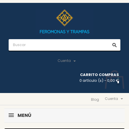
search

Cuenta
CARRITO COMPRAS
0 artículo (s)
- 0,00 €

Cuenta
Blog
MENÚ