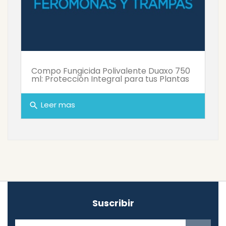
Compo Fungicida Polivalente Duaxo 750
ml: Protección Integral para tus Plantas
Leer mas
search
Suscribir