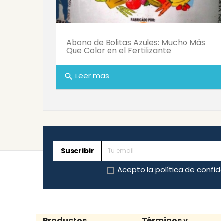
Abono de Bolitas Azules: Mucho Más
Que Color en el Fertilizante
Leer mas
search
Suscribir
Acepto la
política de confi
Productos
Términos y