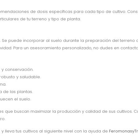
comendaciones de dosis específicas para cada tipo de cultivo. Con
iculares de tu terreno y tipo de planta.
icaz. Se puede incorporar al suelo durante la preparación del terreno
tividad. Para un asesoramiento personalizado, no dudes en contacta
r y conservación.
robusto y saludable.
ma.
a de las plantas.
quecen el suelo.
ores que buscan maximizar la producción y calidad de sus cultivos. 
ro.
o y lleva tus cultivos al siguiente nivel con la ayuda de
FeromonasyT