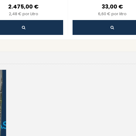
 Mejorar la Fertilidad del
Saludables
2.475,00 €
33,00 €
Suelo
2,48 € por Litro
6,60 € por litro