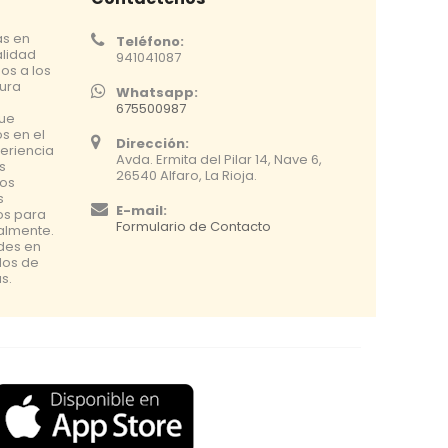
as en
Teléfono:
alidad
941041087
os a los
tura
Whatsapp:
675500987
que
s en el
Dirección:
eriencia
Avda. Ermita del Pilar 14, Nave 6,
s
26540 Alfaro, La Rioja.
os
s
E-mail:
os para
Formulario de Contacto
nalmente.
udes en
dos de
s.