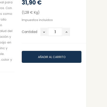
31,90 €
eal para
vos. Con
(1,28 € Kg)
les como
rollo
Impuestos incluidos
en
alud del
Cantidad
ación y
bajo en
inc y
le.
AÑADIR AL CARRITO
 color y