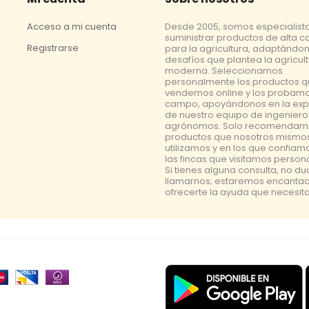
Acceso a mi cuenta
Desde 2005, somos especialist
suministrar productos de alta c
Registrarse
para la agricultura, adaptándon
desafíos que plantea la agricul
moderna. Seleccionamos
personalmente los productos 
vendemos online y los probamo
campo, apoyándonos en la exp
de nuestro equipo de ingeniero
agrónomos. Solo recomendam
productos que nosotros mismo
utilizamos y en los que confiam
las fincas que visitamos perso
Si tienes alguna consulta, no d
llamarnos; estaremos encanta
ofrecerte la ayuda que necesita