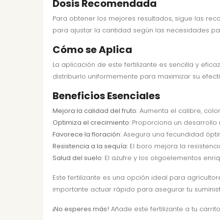
Dosis Recomendada
Para obtener los mejores resultados, sigue las re
para ajustar la cantidad según las necesidades part
Cómo se Aplica
La aplicación de este fertilizante es sencilla y ef
distribuirlo uniformemente para maximizar su efec
Beneficios Esenciales
Mejora la calidad del fruto
: Aumenta el calibre, colo
Optimiza el crecimiento
: Proporciona un desarrollo 
Favorece la floración
: Asegura una fecundidad ópti
Resistencia a la sequía
: El boro mejora la resistenci
Salud del suelo
: El azufre y los oligoelementos enri
Este fertilizante es una opción ideal para agricult
importante actuar rápido para asegurar tu suminist
¡No esperes más!
Añade este fertilizante a tu carrit