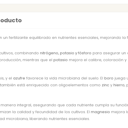
producto
 un fertilizante equilibrado en nutrientes esenciales, mejorando la f
 cultivos, combinando
nitrógeno, potasio y fósforo
para asegurar un de
 producción, mientras que el
potasio
mejora el calibre, coloración y 
is, y el
azufre
favorece la vida microbiana del suelo. El
boro
juega u
zante también está enriquecido con oligoelementos como
zinc
y
hierro
,
de manera integral, asegurando que cada nutriente cumpla su función
mizan la calidad y fecundidad de los cultivos. El
magnesio
mejora la
ad microbiana, liberando nutrientes esenciales.