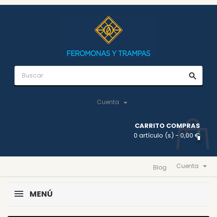
search

Cuenta
CARRITO COMPRAS
0 artículo (s)
- 0,00 €

Cuenta
Blog
MENÚ