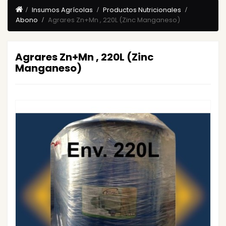
Insumos Agrícolas
Productos Nutricionales
Abono
Agrares Zn+Mn , 220L (Zinc Manganeso)
Agrares Zn+Mn , 220L (Zinc
Manganeso)