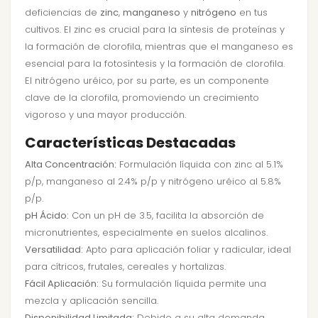
deficiencias de
zinc
,
manganeso
y
nitrógeno
en tus
cultivos. El zinc es crucial para la síntesis de proteínas y
la formación de clorofila, mientras que el manganeso es
esencial para la fotosíntesis y la formación de clorofila.
El nitrógeno uréico, por su parte, es un componente
clave de la clorofila, promoviendo un crecimiento
vigoroso y una mayor producción.
Características Destacadas
Alta Concentración:
Formulación líquida con zinc al 5.1%
p/p, manganeso al 2.4% p/p y nitrógeno uréico al 5.8%
p/p.
pH Ácido:
Con un pH de 3.5, facilita la absorción de
micronutrientes, especialmente en suelos alcalinos.
Versatilidad:
Apto para aplicación foliar y radicular, ideal
para cítricos, frutales, cereales y hortalizas.
Fácil Aplicación:
Su formulación líquida permite una
mezcla y aplicación sencilla.
Disponibilidad Limitada:
Debido a su alta demanda,