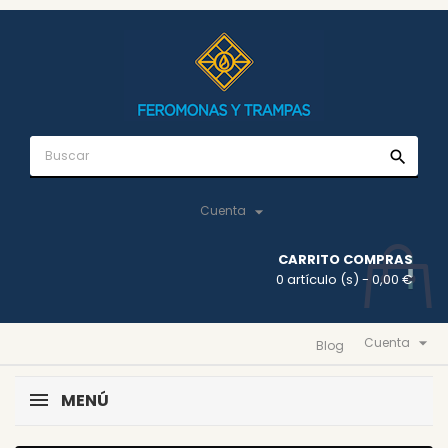
search

Cuenta
CARRITO COMPRAS
0 artículo (s)
- 0,00 €

Cuenta
Blog
MENÚ