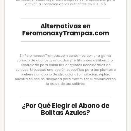
activar la liberación de los nutrientes en el suelo.
Alternativas en
FeromonasyTrampas.com
En FeromonasyTrampas.com contamos con una gama
variada de abonos granulados y fertilizantes de liberación
controlada para cubrir las diferentes necesidades de
cultivos. Si buscas una opción específica para tus plantas o
prefieres un abono de otro color o formulación, explora
nuestra selección diseñada para maximizar el rendimiento y
la salud de tus cultivos.
¿Por Qué Elegir el Abono de
Bolitas Azules?