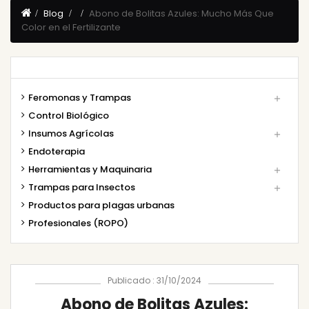
Blog
Abono de Bolitas Azules: Mucho Más Que
Color en el Fertilizante
Feromonas y Trampas

Control Biológico
Insumos Agrícolas

Endoterapia
Herramientas y Maquinaria

Trampas para Insectos

Productos para plagas urbanas
Profesionales (ROPO)
Publicado : 31/10/2024
Abono de Bolitas Azules: