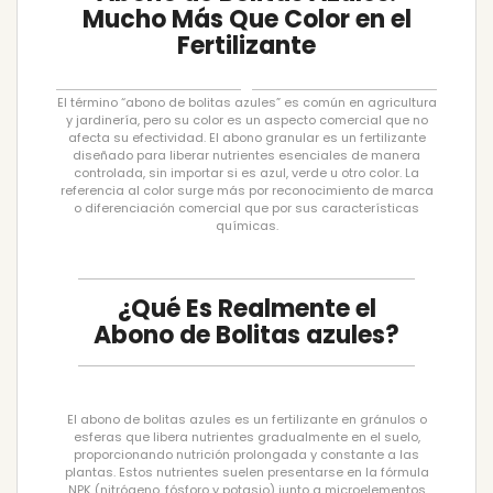
Mucho Más Que Color en el
Fertilizante
El término “abono de bolitas azules” es común en agricultura
y jardinería, pero su color es un aspecto comercial que no
afecta su efectividad. El abono granular es un fertilizante
diseñado para liberar nutrientes esenciales de manera
controlada, sin importar si es azul, verde u otro color. La
referencia al color surge más por reconocimiento de marca
o diferenciación comercial que por sus características
químicas.
¿Qué Es Realmente el
Abono de Bolitas azules?
El abono de bolitas azules es un fertilizante en gránulos o
esferas que libera nutrientes gradualmente en el suelo,
proporcionando nutrición prolongada y constante a las
plantas. Estos nutrientes suelen presentarse en la fórmula
NPK (nitrógeno, fósforo y potasio) junto a microelementos