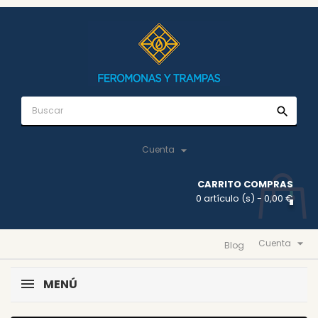
search

Cuenta
CARRITO COMPRAS
0 artículo (s)
- 0,00 €

Cuenta
Blog
MENÚ