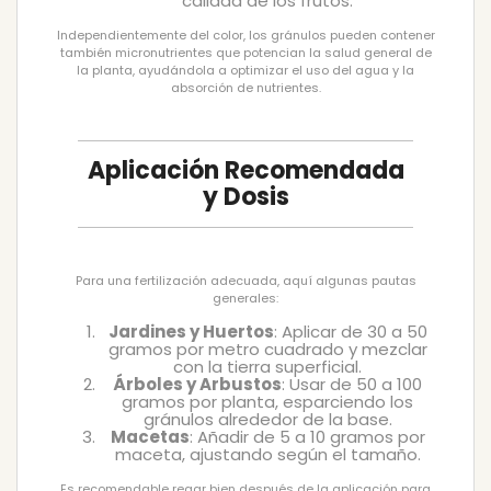
calidad de los frutos.
Independientemente del color, los gránulos pueden contener
también micronutrientes que potencian la salud general de
la planta, ayudándola a optimizar el uso del agua y la
absorción de nutrientes.
Aplicación Recomendada
y Dosis
Para una fertilización adecuada, aquí algunas pautas
generales:
Jardines y Huertos
: Aplicar de 30 a 50
gramos por metro cuadrado y mezclar
con la tierra superficial.
Árboles y Arbustos
: Usar de 50 a 100
gramos por planta, esparciendo los
gránulos alrededor de la base.
Macetas
: Añadir de 5 a 10 gramos por
maceta, ajustando según el tamaño.
Es recomendable regar bien después de la aplicación para