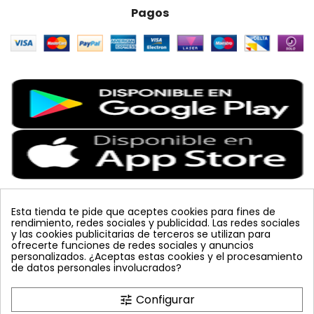
Pagos
Esta tienda te pide que aceptes cookies para fines de
rendimiento, redes sociales y publicidad. Las redes sociales
Etiquetas Populares
y las cookies publicitarias de terceros se utilizan para
ofrecerte funciones de redes sociales y anuncios
personalizados. ¿Aceptas estas cookies y el procesamiento
tuta absoluta
koppert
bombus terrestris
sin carnet
de datos personales involucrados?
amarillo
vacuna arbol
feromona
colmena
lucha integrada
mariquita
placa
azul
celeste
Configurar
tune
planta
polillero
trampa cromática
mosquero
JED