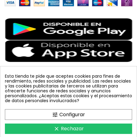
Esta tienda te pide que aceptes cookies para fines de
rendimiento, redes sociales y publicidad. Las redes sociales
Etiquetas Populares
y las cookies publicitarias de terceros se utilizan para
ofrecerte funciones de redes sociales y anuncios
personalizados. ¿Aceptas estas cookies y el procesamiento
colmena
vacuna arbol
planta
placa
de datos personales involucrados?
bombus terrestris
mosquero
feromona
koppert
mariquita
amarillo
sin carnet
inyecciones tronco
Configurar
tune
celeste
azul
trampa cromática
JED
nematodos
tuta absoluta
lucha integrada
polillero
Rechazar
clear