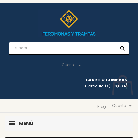
search

Cuenta
CARRITO COMPRAS
0 artículo (s)
- 0,00 €

Cuenta
Blog
MENÚ