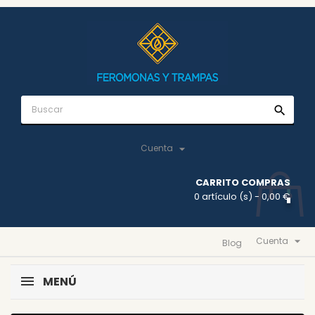
search

Cuenta
CARRITO COMPRAS
0 artículo (s)
- 0,00 €

Cuenta
Blog
MENÚ