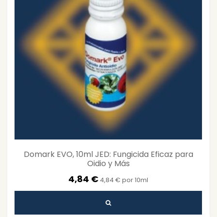
Domark EVO, 10ml JED: Fungicida Eficaz para
Oidio y Más
4,84 €
4,84 € por 10ml