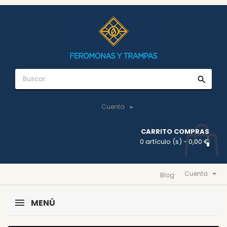
search

Cuenta
CARRITO COMPRAS
0 artículo (s)
- 0,00 €

Cuenta
Blog
MENÚ