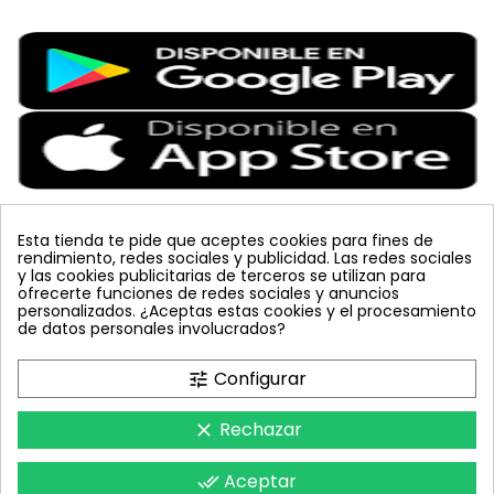
Esta tienda te pide que aceptes cookies para fines de
rendimiento, redes sociales y publicidad. Las redes sociales
Etiquetas Populares
y las cookies publicitarias de terceros se utilizan para
ofrecerte funciones de redes sociales y anuncios
personalizados. ¿Aceptas estas cookies y el procesamiento
placa
lucha integrada
JED
vacuna arbol
planta
de datos personales involucrados?
colmena
mariquita
sin carnet
amarillo
mosquero
celeste
polillero
koppert
bombus terrestris
azul
Configurar
tune
tuta absoluta
trampa cromática
inyecciones tronco
feromona
nematodos
Rechazar
clear
Aceptar
done_all