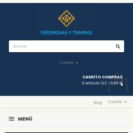
search

Cuenta
CARRITO COMPRAS
0 artículo (s)
- 0,00 €

Cuenta
Blog
MENÚ