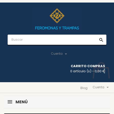
search

Cuenta
CARRITO COMPRAS
0 artículo (s)
- 0,00 €

Cuenta
Blog
MENÚ