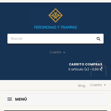
search

Cuenta
CARRITO COMPRAS
0 artículo (s)
- 0,00 €

Cuenta
Blog
MENÚ