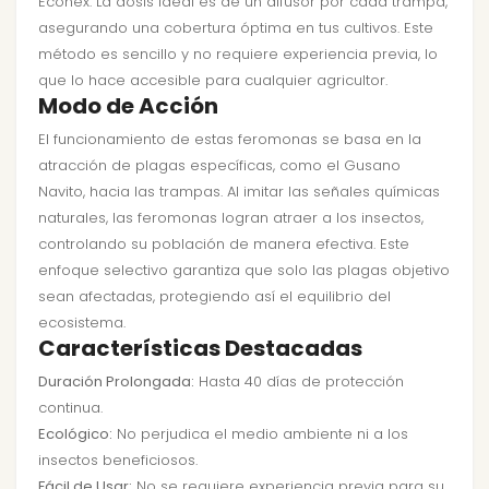
Econex. La dosis ideal es de un difusor por cada trampa,
asegurando una cobertura óptima en tus cultivos. Este
método es sencillo y no requiere experiencia previa, lo
que lo hace accesible para cualquier agricultor.
Modo de Acción
El funcionamiento de estas feromonas se basa en la
atracción de plagas específicas, como el Gusano
Navito, hacia las trampas. Al imitar las señales químicas
naturales, las feromonas logran atraer a los insectos,
controlando su población de manera efectiva. Este
enfoque selectivo garantiza que solo las plagas objetivo
sean afectadas, protegiendo así el equilibrio del
ecosistema.
Características Destacadas
Duración Prolongada:
Hasta 40 días de protección
continua.
Ecológico:
No perjudica el medio ambiente ni a los
insectos beneficiosos.
Fácil de Usar:
No se requiere experiencia previa para su