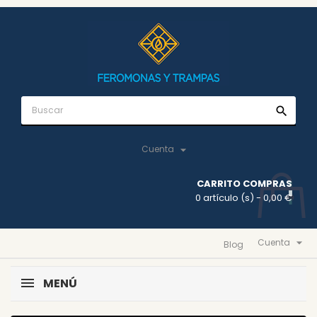
search

Cuenta
CARRITO COMPRAS
0 artículo (s)
- 0,00 €

Cuenta
Blog
MENÚ