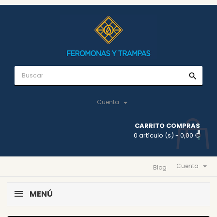
search

Cuenta
CARRITO COMPRAS
0 artículo (s)
- 0,00 €

Cuenta
Blog
MENÚ