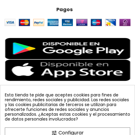
Pagos
Esta tienda te pide que aceptes cookies para fines de
rendimiento, redes sociales y publicidad. Las redes sociales
Etiquetas Populares
y las cookies publicitarias de terceros se utilizan para
ofrecerte funciones de redes sociales y anuncios
personalizados. ¿Aceptas estas cookies y el procesamiento
tuta absoluta
koppert
bombus terrestris
sin carnet
de datos personales involucrados?
amarillo
vacuna arbol
feromona
colmena
lucha integrada
mariquita
placa
azul
celeste
Configurar
tune
planta
polillero
trampa cromática
mosquero
JED