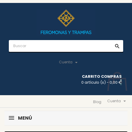
search

Cuenta
CARRITO COMPRAS
0 artículo (s)
- 0,00 €

Cuenta
Blog
MENÚ