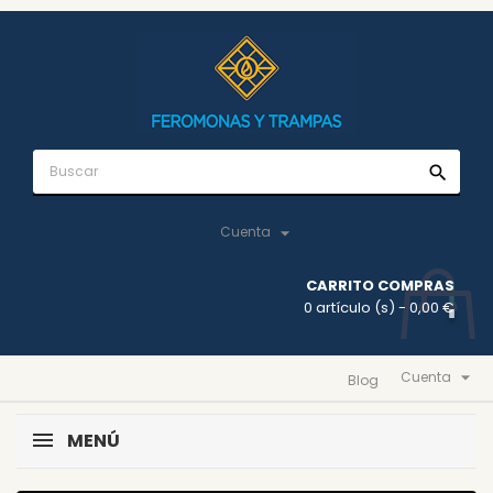
search

Cuenta
CARRITO COMPRAS
0 artículo (s)
- 0,00 €

Cuenta
Blog
MENÚ