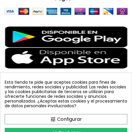
Esta tienda te pide que aceptes cookies para fines de
rendimiento, redes sociales y publicidad. Las redes sociales
Etiquetas Populares
y las cookies publicitarias de terceros se utilizan para
ofrecerte funciones de redes sociales y anuncios
personalizados. ¿Aceptas estas cookies y el procesamiento
placa
lucha integrada
JED
vacuna arbol
planta
de datos personales involucrados?
colmena
mariquita
sin carnet
amarillo
mosquero
celeste
polillero
koppert
bombus terrestris
azul
Configurar
tune
tuta absoluta
trampa cromática
inyecciones tronco
feromona
nematodos