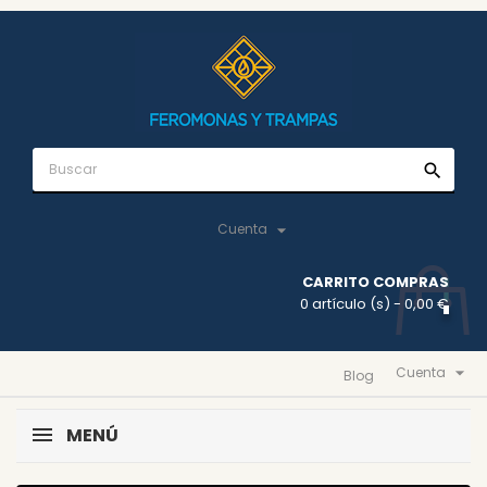
search

Cuenta
CARRITO COMPRAS
0 artículo (s)
- 0,00 €

Cuenta
Blog
MENÚ