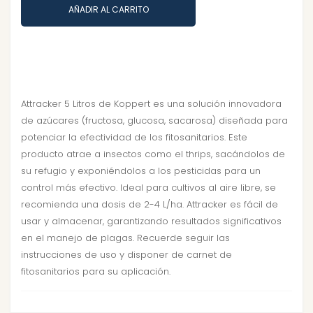
AÑADIR AL CARRITO
Attracker 5 Litros de Koppert es una solución innovadora
de azúcares (fructosa, glucosa, sacarosa) diseñada para
potenciar la efectividad de los fitosanitarios. Este
producto atrae a insectos como el thrips, sacándolos de
su refugio y exponiéndolos a los pesticidas para un
control más efectivo. Ideal para cultivos al aire libre, se
recomienda una dosis de 2-4 L/ha. Attracker es fácil de
usar y almacenar, garantizando resultados significativos
en el manejo de plagas. Recuerde seguir las
instrucciones de uso y disponer de carnet de
fitosanitarios para su aplicación.