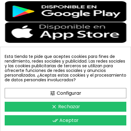
Esta tienda te pide que aceptes cookies para fines de
rendimiento, redes sociales y publicidad. Las redes sociales
Etiquetas Populares
y las cookies publicitarias de terceros se utilizan para
ofrecerte funciones de redes sociales y anuncios
personalizados. ¿Aceptas estas cookies y el procesamiento
tuta absoluta
JED
amarillo
koppert
de datos personales involucrados?
lucha integrada
bombus terrestris
sin carnet
mariquita
azul
vacuna arbol
planta
colmena
Configurar
tune
celeste
inyecciones tronco
trampa cromática
nematodos
placa
feromona
mosquero
polillero
Rechazar
clear
Aceptar
done_all
FeromonasyTrampas © 2018 - Todos los derechos reservados.