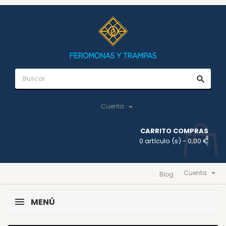
search

Cuenta
CARRITO COMPRAS
0 artículo (s)
- 0,00 €

Cuenta
Blog
MENÚ