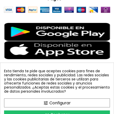
Esta tienda te pide que aceptes cookies para fines de
rendimiento, redes sociales y publicidad. Las redes sociales
Etiquetas Populares
y las cookies publicitarias de terceros se utilizan para
ofrecerte funciones de redes sociales y anuncios
personalizados. ¿Aceptas estas cookies y el procesamiento
colmena
vacuna arbol
planta
placa
de datos personales involucrados?
bombus terrestris
mosquero
feromona
koppert
mariquita
amarillo
sin carnet
inyecciones tronco
Configurar
tune
celeste
azul
trampa cromática
JED
nematodos
tuta absoluta
lucha integrada
polillero